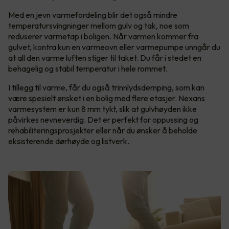
Med en jevn varmefordeling blir det også mindre
temperatursvingninger mellom gulv og tak, noe som
reduserer varmetap i boligen. Når varmen kommer fra
gulvet, kontra kun en varmeovn eller varmepumpe unngår du
at all den varme luften stiger til taket. Du får i stedet en
behagelig og stabil temperatur i hele rommet.
I tillegg til varme, får du også trinnlydsdemping, som kan
være spesielt ønsket i en bolig med flere etasjer. Nexans
varmesystem er kun 8 mm tykt, slik at gulvhøyden ikke
påvirkes nevneverdig. Det er perfekt for oppussing og
rehabiliteringsprosjekter eller når du ønsker å beholde
eksisterende dørhøyde og listverk.