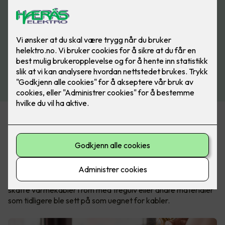
I dag finnes det velegnede løsninger for nesten alle
gulvtyper, slik at du kan ha varmekabler i stua, på kjøkkenet
og soverommet også.
Nexans MILLICABLE™ og MILLICLICK™ er et moderne
gulvvarme-system som kan installeres direkte under
parkett- eller laminatgulv. Dette gjør det endelig enkelt å
skaffe varmekabler i rom med tregulv eller andre materialer
som tidligere ble sett på som uegnet for kabler.