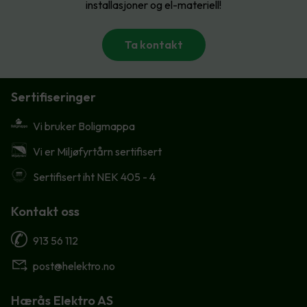
installasjoner og el-materiell!
Ta kontakt
Sertifiseringer
Vi bruker Boligmappa
Vi er Miljøfyrtårn sertifisert
Sertifisert iht NEK 405 - 4
Kontakt oss
913 56 112
post@helektro.no
Hærås Elektro AS