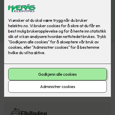
Alarm og sikkerhet
Belysning
Elbillading