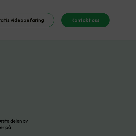
ratis videobefaring
Kontakt oss
ørste delen av
ler på