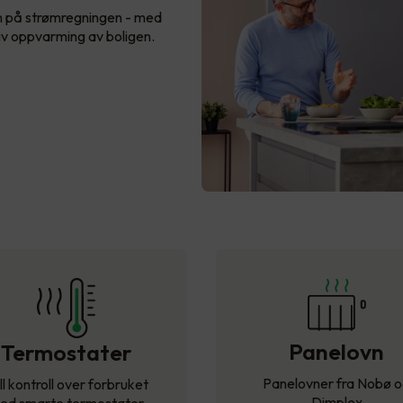
n på strømregningen - med
iv oppvarming av boligen.
Panelovn
Termostater
Panelovner fra Nobø 
ll kontroll over forbruket
Dimplex