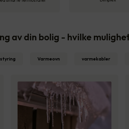
ed smarte termostater
 av din bolig - hvilke mulighe
styring
Varmeovn
varmekabler