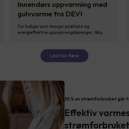
Innendørs oppvarming med
gulvvarme fra DEVI
For boliger som trenger praktiske og
energieffektive oppvarmingsløsninger, tilby…
Last inn flere
55 % av strømforbruket går t
Effektiv varme
strømforbruke