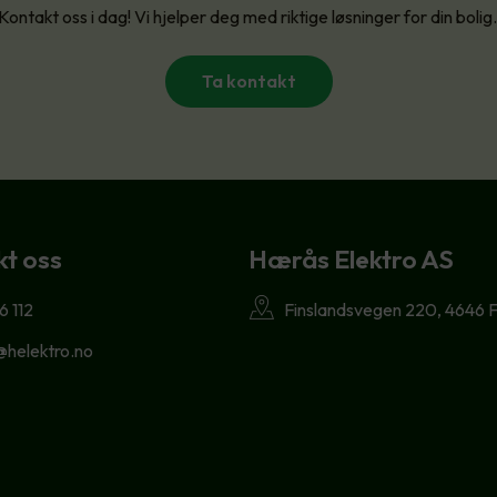
Kontakt oss i dag! Vi hjelper deg med riktige løsninger for din bolig
Ta kontakt
t oss
Hærås Elektro AS
6 112
Finslandsvegen 220, 4646 F
@helektro.no