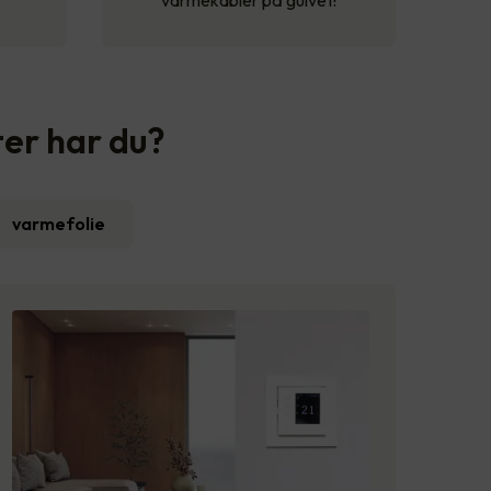
varmekabler på gulvet!
ter har du?
varmefolie