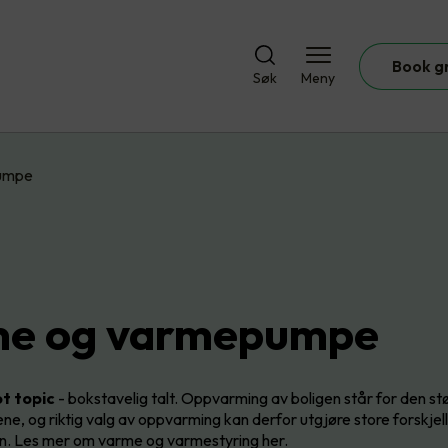
Book g
Søk
Meny
umpe
me og varmepumpe
t topic
- bokstavelig talt. Oppvarming av boligen står for den st
e, og riktig valg av oppvarming kan derfor utgjøre store forskjel
n. Les mer om varme og varmestyring her.