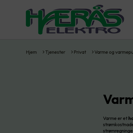
Hjem
Tjenester
Privat
Varme og varmep
Var
Varme er et
ho
strømkostnaden
strømregninge