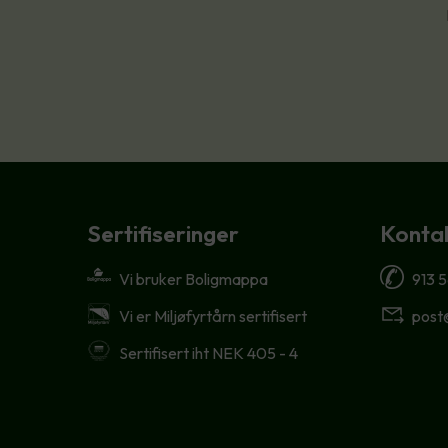
Sertifiseringer
Kontak
Vi bruker Boligmappa
913 5
Vi er Miljøfyrtårn sertifisert
post
Sertifisert iht NEK 405 - 4