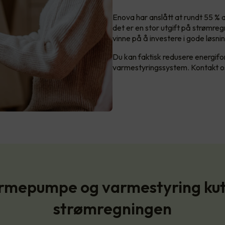
Enova har anslått at rundt 55 % a
det er en stor utgift på strømre
vinne på å investere i gode løsni
Du kan faktisk redusere energi
varmestyringssystem. Kontakt os
rmepumpe og varmestyring kut
strømregningen