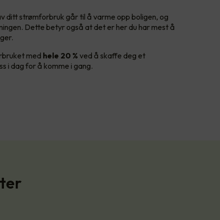
v ditt strømforbruk går til å varme opp boligen, og
gningen. Dette betyr også at det er her du har mest å
nger.
forbruket med
hele 20 %
ved å skaffe deg et
s i dag for å komme i gang.
ter