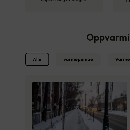
m
Oppvarming
Alle
varmepumpe
Varme