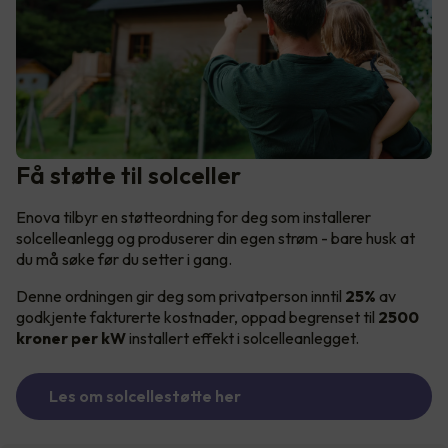
Få støtte til solceller
Enova tilbyr en støtteordning for deg som installerer
solcelleanlegg og produserer din egen strøm - bare husk at
du må søke før du setter i gang.
Denne ordningen gir deg som privatperson inntil
25%
av
godkjente fakturerte kostnader, oppad begrenset til
2500
kroner per kW
installert effekt i solcelleanlegget.
Les om solcellestøtte her