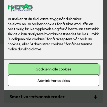
Noen boligtiltak som gir støtte fra
Enova
Smart strømstyring for bolig
Smart varmtvannsbereder