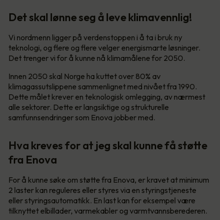
Det skal lønne seg å leve klimavennlig!
Vi nordmenn ligger på verdenstoppen i å ta i bruk ny
teknologi, og flere og flere velger energismarte løsninger.
Det trenger vi for å kunne nå klimamålene for 2050.
Innen 2050 skal Norge ha kuttet over 80% av
klimagassutslippene sammenlignet med nivået fra 1990.
Dette målet krever en teknologisk omlegging, av nærmest
alle sektorer. Dette er langsiktige og strukturelle
samfunnsendringer som Enova jobber med.
Hva kreves for at jeg skal kunne få støtte
fra Enova
For å kunne søke om støtte fra Enova, er kravet at minimum
2 laster kan reguleres eller styres via en styringstjeneste
eller styringsautomatikk. En last kan for eksempel være
tilknyttet elbillader, varmekabler og varmtvannsberederen.