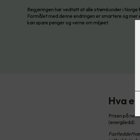
Regjeringen har vedtatt at alle strømkunder i Norge få
Formålet med denne endringen er smartere og mer effe
kan spare penger og verne om miljøet.
Hva er
Prisen på nettle
(energiledd).
Fastleddet
har