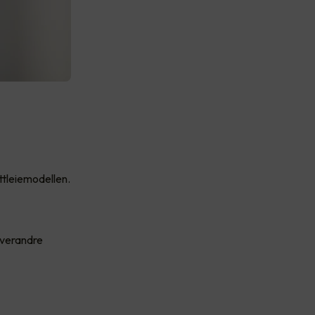
ttleiemodellen.
 hverandre