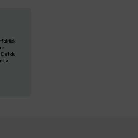
 faktisk
or.
. Det du
iljø,