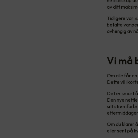
nettselskap du
av ditt maksim
Tidligere var
e
betalte var per
avhengig av n
Vi må 
Om alle får en
Dette vil i kor
Det er smart å
Den nye nettle
sitt strømforb
ettermiddage
Om du klarer å
eller sent på k