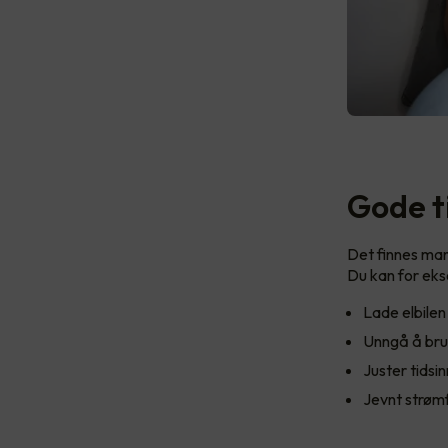
Gode ti
Det finnes man
Du kan for ek
Lade elbilen
Unngå å bruk
Juster tidsi
Jevnt strøm