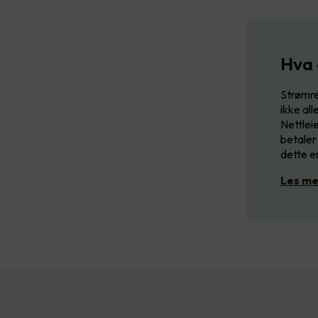
Hva 
Strømre
ikke all
Nettleie
betaler 
dette er
Les me