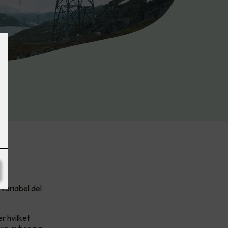
 variabel del
r hvilket