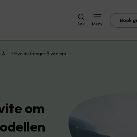
Book g
Søk
Meny
A-Å
Hva du trenger å vite om…
vite om
odellen