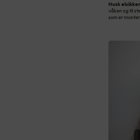
Husk elsikke
våken og til st
som er montert