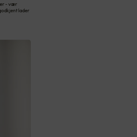
ver - vær
 godkjent lader