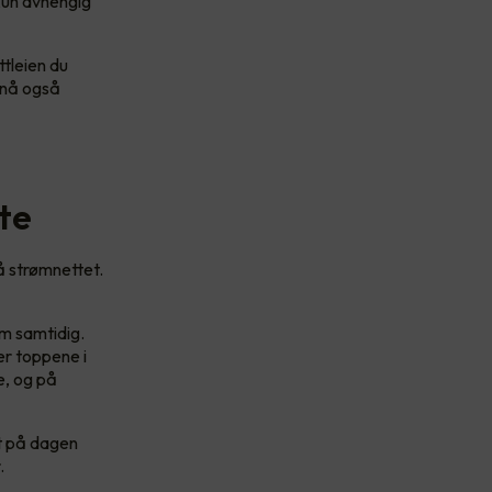
 kun avhengig
tleien du
r nå også
te
å strømnettet.
m samtidig.
er toppene i
e, og på
dt på dagen
r.