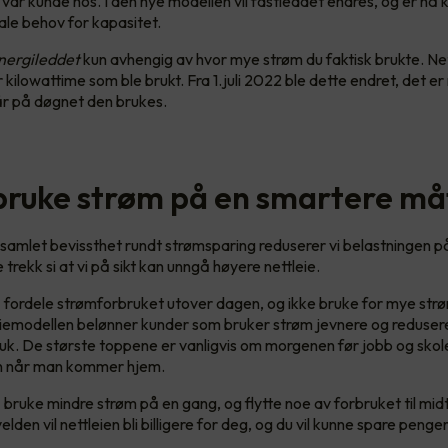
 var kunde hos. I den nye modellen vil fastleddet endres, og er nå
ale behov for kapasitet.
nergileddet
kun avhengig av hvor mye strøm du faktisk brukte. Net
 kilowattime som ble brukt. Fra 1.juli 2022 ble dette endret, det e
år på døgnet den brukes.
bruke strøm på en smartere må
 samlet bevissthet rundt strømsparing reduserer vi belastningen p
te trekk si at vi på sikt kan unngå høyere nettleie.
 fordele strømforbruket utover dagen, og ikke bruke for mye strø
iemodellen belønner kunder som bruker strøm jevnere og reduser
ruk. De største toppene er vanligvis om morgenen før jobb og skol
n når man kommer hjem.
 bruke mindre strøm på en gang, og flytte noe av forbruket til mi
velden vil nettleien bli billigere for deg, og du vil kunne spare penge