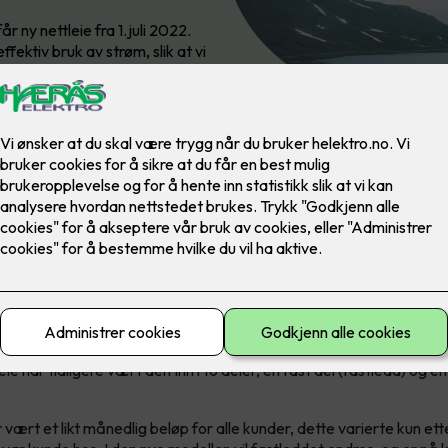
r ny nettleie fra 1.juli 2022.
ktiv bruk av strøm, slik at vi
 nytt?
ie har tidligere vært delt inn i to deler, en fast del (fastledd) og en
 vært et likt månedlig beløp for alle kunder, dette varierte kun ette