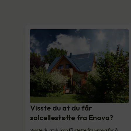
Visste du at du får
solcellestøtte fra Enova?
Visste du at du kan få støtte fra Enova for å