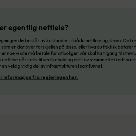
er egentlig nettleie?
gningen din består av kostnader til både nettleie og strøm. Det er
e som er klar over forskjellen på disse, eller hva du faktisk betaler f
 er noe vi alle må betale for at boligen vår skal ha tilgang til strøm
i nettleie går f.eks til vedlikehold og drift av strømnettet i ditt nærm
 en veldig viktig del av infrastrukturen i samfunnet.
r informasjon fra regjeringen her.