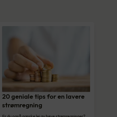
20 geniale tips for en lavere
strømregning
Er du også ganske lei av høye strømregninger?