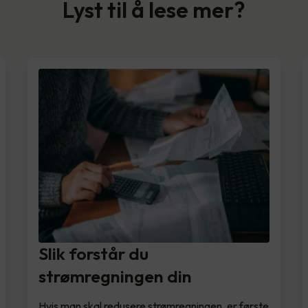
Lyst til å lese mer?
Slik forstår du
strømregningen din
Hvis man skal redusere strømregningen, er første