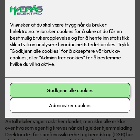
Hva krever en hjemmelader?
Antall elbiler stiger raskt her i landet, men ikke alle er klar
over hva som egentlig kreves når det gjelder hjemmelading.
Direktoratet for samfunnssikkerhet og beredskap (DSB) har