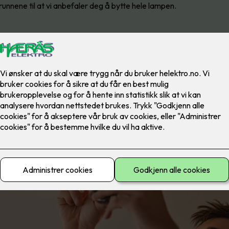
runnene til at vi anbefaler deg å bytte hele lampen.