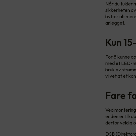
Når du tukler m
sikkerheten ov
bytter alt men
anlegget.
Kun 15
For å kunne op
med et LED-rør.
bruk av strømme
vi vet at et k
Fare fo
Ved montering 
enden er tilko
derfor veldig o
DSB (Direktora