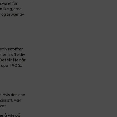
nsvaret for
n like gjerne
e og bruker av
t lysstoffrør
er til effektiv
et blir lite når
 opptil 90 %.
. Hvis den ene
ngssatt. Vær
ivet.
er å vite på