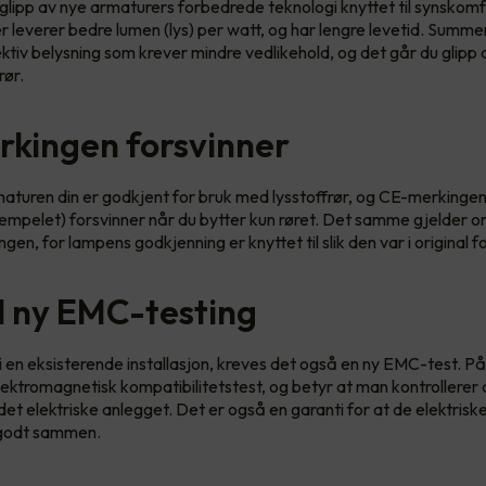
 glipp av nye armaturers forbedrede teknologi knyttet til synskom
leverer bedre lumen (lys) per watt, og har lengre levetid. Summe
ktiv belysning som krever mindre vedlikehold, og det går du glipp 
rør.
kingen forsvinner
turen din er godkjent for bruk med lysstoffrør, og CE-merkingen
mpelet) forsvinner når du bytter kun røret. Det samme gjelder 
ngen, for lampens godkjenning er knyttet til slik den var i original f
il ny EMC-testing
i en eksisterende installasjon, kreves det også en ny EMC-test. P
lektromagnetisk kompatibilitetstest, og betyr at man kontrollerer 
 det elektriske anlegget. Det er også en garanti for at de elektris
 godt sammen.