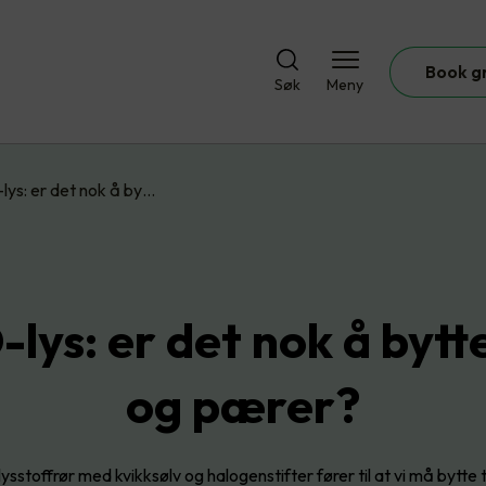
Book g
Søk
Meny
lys: er det nok å by…
lys: er det nok å bytt
og pærer?
ysstoffrør med kvikksølv og halogenstifter fører til at vi må bytte t