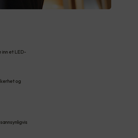
e inn et LED-
ikkerhet og
 sannsynligvis