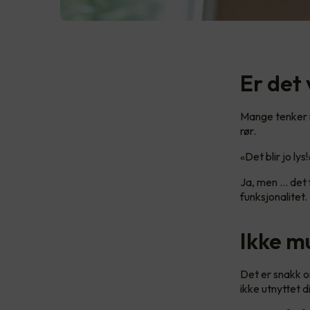
Er det 
Mange tenker no
rør.
«Det blir jo lys
Ja, men ... det
funksjonalitet.
Ikke m
Det er snakk om
ikke utnyttet 