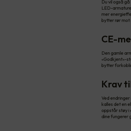
Du vil også gå
LED-armaturer 
mer energieffe
bytter rør mot 
CE-mer
Den gamle arma
«Godkjent»-ste
bytter forkobli
Krav t
Ved endringer 
kalles det en e
oppstår støy i
dine fungerer