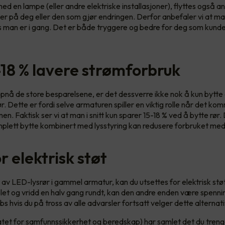
ed en lampe (eller andre elektriske installasjoner), flyttes også a
er på deg eller den som gjør endringen. Derfor anbefaler vi at ma
s man er i gang. Det er både tryggere og bedre for deg som kund
-18 % lavere strømforbruk
pnå de store besparelsene, er det dessverre ikke nok å kun bytte e
 Dette er fordi selve armaturen spiller en viktig rolle når det komm
n. Faktisk ser vi at man i snitt kun sparer 15-18 % ved å bytte rør. D
omplett bytte kombinert med lysstyring kan redusere forbruket med
r elektrisk støt
av LED-lysrør i gammel armatur, kan du utsettes for elektrisk støt
blet og vridd en halv gang rundt, kan den andre enden være spenni
bs hvis du på tross av alle advarsler fortsatt velger dette alternat
tet for samfunnssikkerhet og beredskap) har samlet det du treng