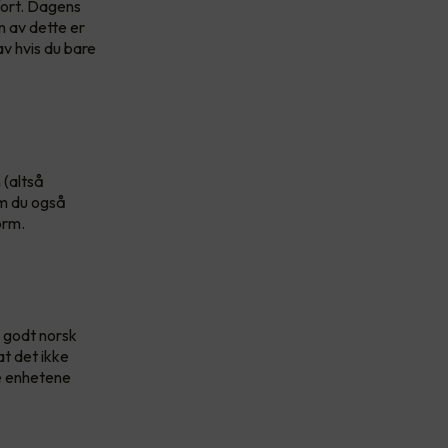
fort. Dagens
n av dette er
av hvis du bare
 (altså
om du også
orm.
å godt norsk
at det ikke
ke enhetene