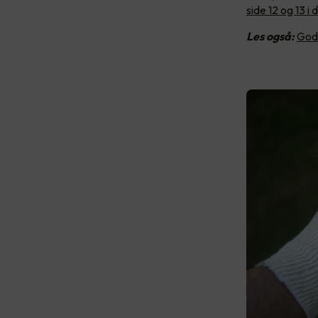
side 12 og 13 
Les også:
Gode