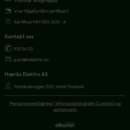
Vi bruker Boligmappa
Vi er Miljøfyrtårn sertifisert
Sertifisert iht NEK 405 - 4
Kontakt oss
913 56 112
post@helektro.no
Hærås Elektro AS
Finslandsvegen 220, 4646 Finsland
Personvernerklæring
|
Infomasjonskapsler (Cookies) og
personvern