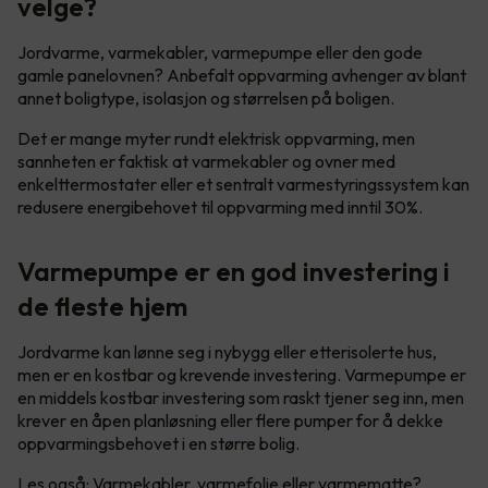
velge?
Jordvarme, varmekabler, varmepumpe eller den gode
gamle panelovnen? Anbefalt oppvarming avhenger av blant
annet boligtype, isolasjon og størrelsen på boligen.
Det er mange myter rundt elektrisk oppvarming, men
sannheten er faktisk at varmekabler og ovner med
enkelttermostater eller et sentralt varmestyringssystem kan
redusere energibehovet til oppvarming med inntil 30%.
Varmepumpe er en god investering i
de fleste hjem
Jordvarme kan lønne seg i nybygg eller etterisolerte hus,
men er en kostbar og krevende investering. Varmepumpe er
en middels kostbar investering som raskt tjener seg inn, men
krever en åpen planløsning eller flere pumper for å dekke
oppvarmingsbehovet i en større bolig.
Les også:
Varmekabler, varmefolie eller varmematte?