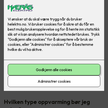
Oppvarming av boligen tar helt klart mest strøm, da er det
godt at det finnes gode løsninger for å senke
strømkostnadene.
Hvilken type oppvarming bør jeg