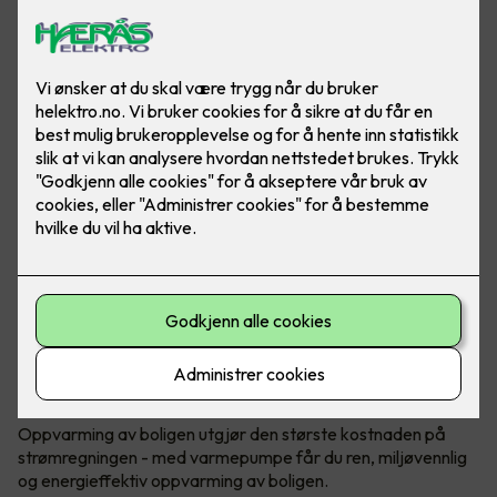
Bærekraftig og reduserte kostnader
Oppvarming med varmepumpe
Oppvarming av boligen utgjør den største kostnaden på
strømregningen - med varmepumpe får du ren, miljøvennlig
og energieffektiv oppvarming av boligen.