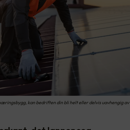
næringsbygg, kan bedriften din bli helt eller delvis uavhengig a