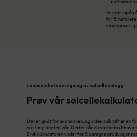
nettleieavta
Solkraft spås 
for å installer
strømpriser, g
Lønnsomhetsberegning av solcelleanlegg
Prøv vår solcellekalkulat
Det er godt for økonomien, og siden solkraft er en f
bra for planeten vår. Derfor får du støtte fra Enova t
Bruk kalkulatoren under for å beregne produksjonskap