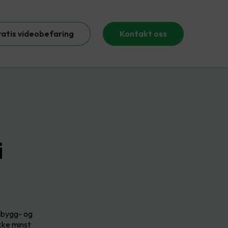
ratis videobefaring
Kontakt oss
i
n bygg- og
kke minst