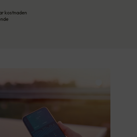
har kostnaden
kende