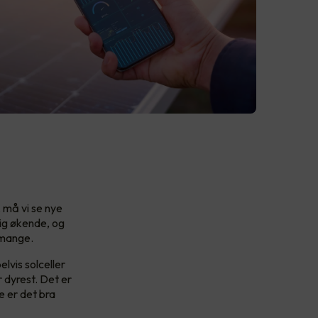
, må vi se nye
dig økende, og
r mange.
lvis solceller
 dyrest. Det er
e er det bra