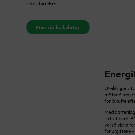
ulike størrelser.
Prøv vår kalkulator
Energi
Utviklingen sty
måter å utnytt
for å kutte eff
Med batterilag
– i batteriet.
vel så viktig f
for utgiftene –