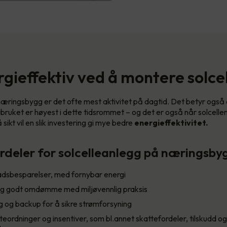
rgieffektiv ved å montere solcel
e næringsbygg er det ofte mest aktivitet på dagtid. Det betyr også 
orbruket er høyest i dette tidsrommet – og det er også når solcell
sikt vil en slik investering gi mye bedre
energieffektivitet.
rdeler for solcelleanlegg på næringsbyg
adsbesparelser, med fornybar energi
g godt omdømme med miljøvennlig praksis
g og backup for å sikre strømforsyning
tteordninger og insentiver, som bl.annet skattefordeler, tilskudd o