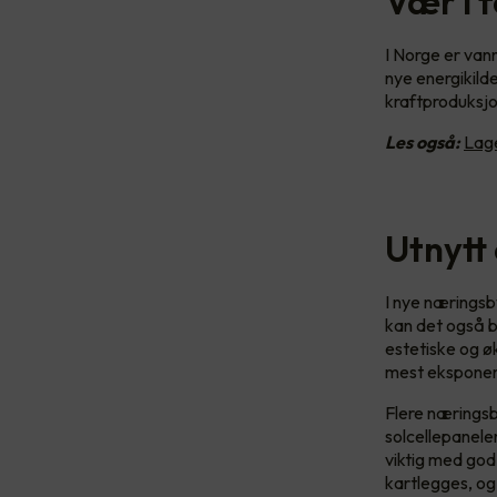
Vær i f
I Norge er vann
nye energikilde
kraftproduksjo
Les også:
Lage
Utnytt 
I nye næringsby
kan det også bl
estetiske og ø
mest eksponert
Flere næringsb
solcellepanele
viktig med god
kartlegges, og