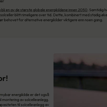
ler
å bli en av de største globale energikildene innen 2050
. Samtidig 
e solceller blitt rimeligere over tid. Dette, kombinert med stadig ø
jør behovet for alternative energikilder viktigere enn noen gang.
or!
ornybar energikilde er det også
il montering av solcelleanlegg.
asiteten til solcelleanlegg av