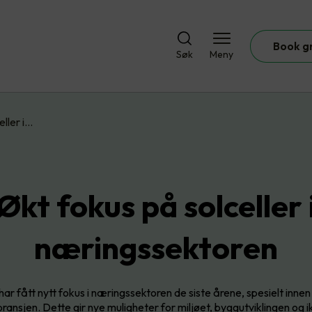
Book g
Søk
Meny
eller i…
Økt fokus på solceller 
næringssektoren
 har fått nytt fokus i næringssektoren de siste årene, spesielt inne
ransjen. Dette gir nye muligheter for miljøet, byggutviklingen og i