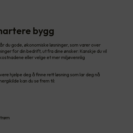
smartere bygg
år du gode, økonomiske løsninger, som varer over
inger for din bedrift, ut fra dine ønsker: Kanskje du vil
ostnadene eller velge et mer miljøvennlig
ivere hjelpe deg å finne rett løsning som lar deg nå
rgikilde kan du se frem til:
 strøm