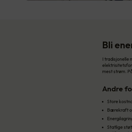
Bli ene
I tradisjonell
elektrisitetsf
mest strøm. På 
Andre fo
Store kostn
Bærekraft o
Energilagrin
Statlige stø