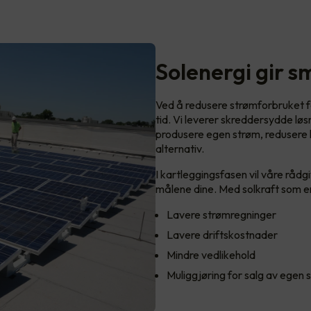
Solenergi gir 
Ved å redusere strømforbruket f
tid. Vi leverer skreddersydde løsn
produsere egen strøm, redusere k
alternativ.
I kartleggingsfasen vil våre rådg
målene dine. Med solkraft som ene
Lavere strømregninger
Lavere driftskostnader
Mindre vedlikehold
Muliggjøring for salg av egen