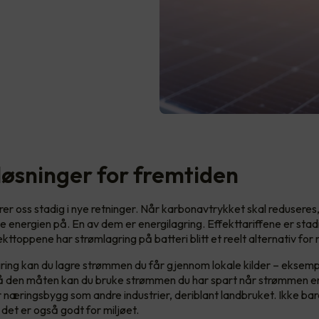
løsninger for fremtiden
rer oss stadig i nye retninger. Når karbonavtrykket skal reduseres
e energien på. En av dem er energilagring. Effekttariffene er sta
ekttoppene har strømlagring på batteri blitt et reelt alternativ fo
ring kan du lagre strømmen du får gjennom lokale kilder – eksempe
 På den måten kan du bruke strømmen du har spart når strømmen er
or næringsbygg som andre industrier, deriblant landbruket. Ikke bar
 det er også godt for miljøet.