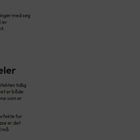
bringer med seg
l av
nt.
eler
tekten tidlig
 Det er både
ene som er
erfekte for
ase er det
ld må