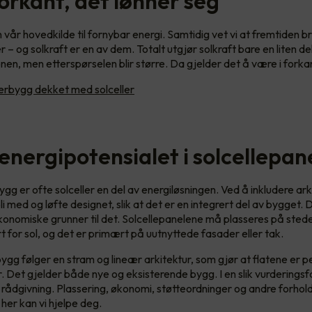
orkant, det lønner seg
 vår hovedkilde til fornybar energi. Samtidig vet vi at fremtiden 
r – og solkraft er en av dem. Totalt utgjør solkraft bare en liten de
nen, men etterspørselen blir større. Da gjelder det å være i forka
rbygg dekket med solceller
energipotensialet i solcellepan
gg er ofte solceller en del av energiløsningen. Ved å inkludere arki
i med og løfte designet, slik at det er en integrert del av bygget.
konomiske grunner til det. Solcellepanelene må plasseres på sted
 for sol, og det er primært på uutnyttede fasader eller tak.
ygg følger en stram og lineær arkitektur, som gjør at flatene er p
r. Det gjelder både nye og eksisterende bygg. I en slik vurderingsf
 rådgivning. Plassering, økonomi, støtteordninger og andre forho
 her kan vi hjelpe deg.