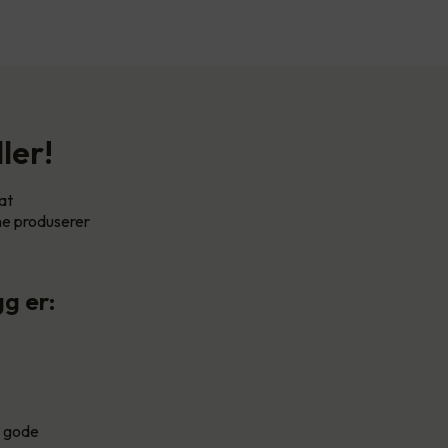
ler!
at
ene produserer
g er:
g gode