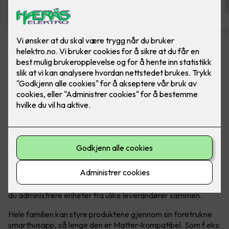
Bytte av termostat - ELKO One
Hvit
Bytte av termostat, til ELKO One Matter
termostat, i fargen hvit. Inkludert montering.
Den er rask og brukervennlig med forhåndsinnstillinger, og
den er enkel å installere og kontrollere. Du trenger ikke
internettforbindelse for å installere eller bruke termostatens
grunnleggende funksjoner. Når den er koblet til Matter, kan
du administrere enheter fra ulike leverandører sammen.
Hele familien kan styre produktene gjennom sin foretrukne
smarthusapp, så lenge den er Matter-kompatibel. Som f.eks: