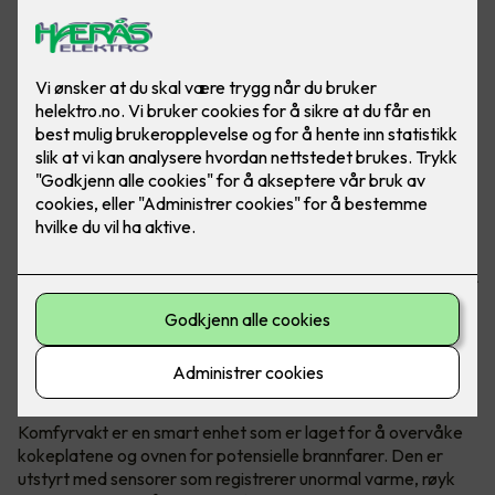
Brannfarlige situasjoner kan fort oppstå når man lager
mat. Om man glemmer å slå av platen, eller om det blir for
varmt, er det viktig å ha en hjelper som sier ifra. Her ser du
komfyrvakt mKomfy® Wally 25R - Foto: CTM Lyng.
Hva er en komfyrvakt?
Komfyrvakt er en smart enhet som er laget for å overvåke
kokeplatene og ovnen for potensielle brannfarer. Den er
utstyrt med sensorer som registrerer unormal varme, røyk