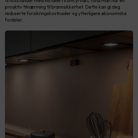
til husstander med installert komfyrvakt, fordi man har en
proaktiv tilnærming til brannsikkerhet. Dette kan gi deg
reduserte forsikringskostnader og ytterligere økonomiske
fordeler.