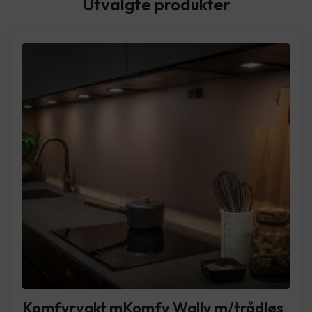
Utvalgte produkter
Komfyrvakt mKomfy Wally m/trådløs