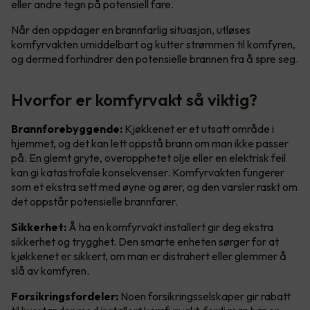
eller andre tegn på potensiell fare.
Når den oppdager en brannfarlig situasjon, utløses
komfyrvakten umiddelbart og kutter strømmen til komfyren,
og dermed forhindrer den potensielle brannen fra å spre seg.
Hvorfor er komfyrvakt så viktig?
Brannforebyggende:
Kjøkkenet er et utsatt område i
hjemmet, og det kan lett oppstå brann om man ikke passer
på. En glemt gryte, overopphetet olje eller en elektrisk feil
kan gi katastrofale konsekvenser. Komfyrvakten fungerer
som et ekstra sett med øyne og ører, og den varsler raskt om
det oppstår potensielle brannfarer.
Sikkerhet:
Å ha en komfyrvakt installert gir deg ekstra
sikkerhet og trygghet. Den smarte enheten sørger for at
kjøkkenet er sikkert, om man er distrahert eller glemmer å
slå av komfyren.
Forsikringsfordeler:
Noen forsikringsselskaper gir rabatt