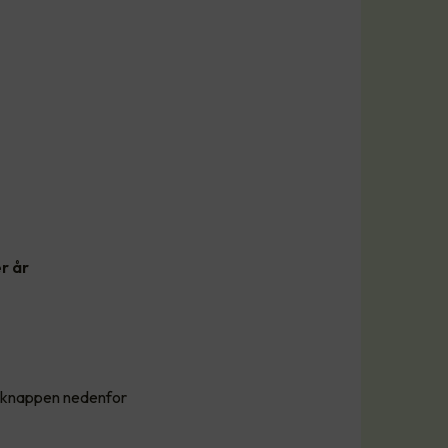
r år
å knappen nedenfor