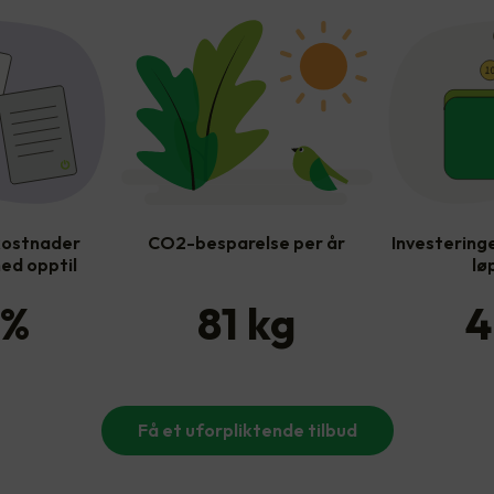
kostnader
CO2-besparelse per år
Investeringe
ed opptil
lø
%
81
kg
4
Få et uforpliktende tilbud