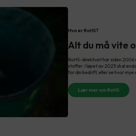
Hva er RoHS?
Alt du må vite 
RoHS-direktivet har siden 2006 i
stoffer. I løpet av 2023 skal end
for din bedrift, eller se hvor mye
Lær mer om RoHS