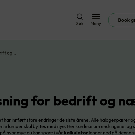
Book g
Søk
Meny
rift og…
sning for bedrift og n
t har innført store endringer de siste årene. Alle halogenpærer og
amle lamper skal byttes med nye. Her kan lese om endringene, og 
på hvor mye du kan spare i vår
kalkulator
lenger ned på denne s