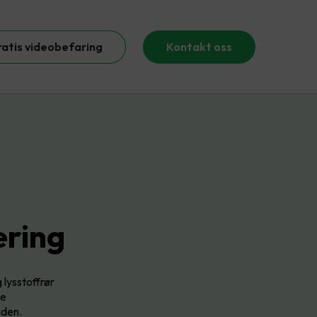
ratis videobefaring
Kontakt oss
æring
 lysstoffrør
se
iden.