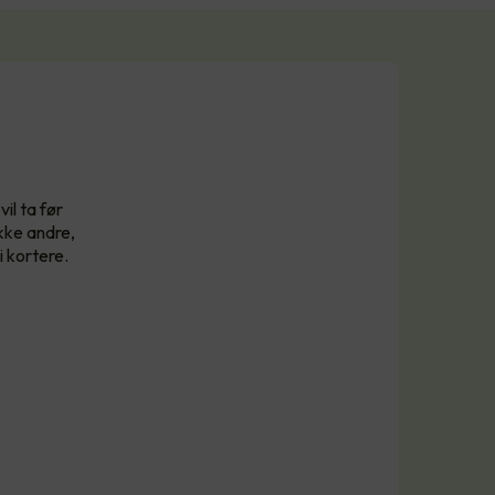
il ta før
kke andre,
i kortere.