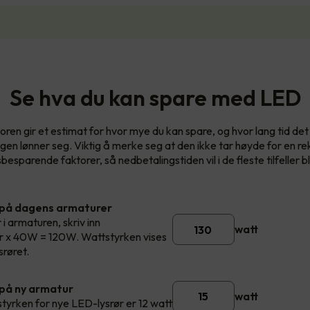
Se hva du kan spare med LED
oren gir et estimat for hvor mye du kan spare, og hvor lang tid det v
ngen lønner seg. Viktig å merke seg at den ikke tar høyde for en re
esparende faktorer, så nedbetalingstiden vil i de fleste tilfeller bl
 på dagens armaturer
 i armaturen, skriv inn
watt
rør x 40W = 120W. Wattstyrken vises
srøret.
på ny armatur
watt
styrken for nye LED-lysrør er 12 watt