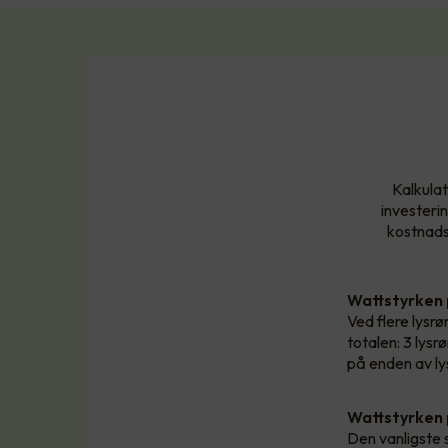
Kalkulat
investeri
kostnadsb
Wattstyrken
Ved flere lysrør
totalen: 3 lys
på enden av ly
Wattstyrken 
Den vanligste 