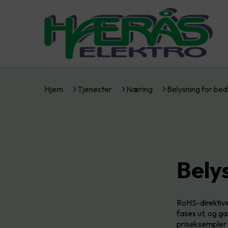
Hjem
Tjenester
Næring
Belysning for bed
Bely
RoHS-direktive
fases ut, og g
priseksempler 