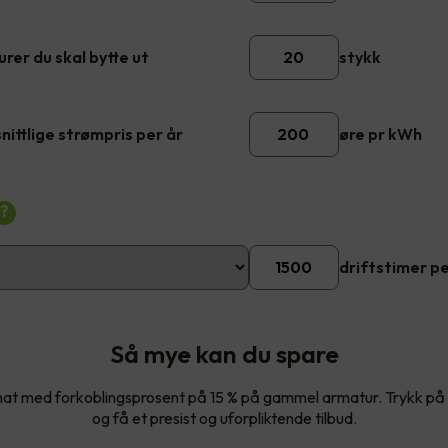
rer du skal bytte ut
stykk
ittlige strømpris per år
øre pr kWh
?
driftstimer pe
Så mye kan du spare
imat med forkoblingsprosent på 15 % på gammel armatur. Trykk p
og få et presist og uforpliktende tilbud.