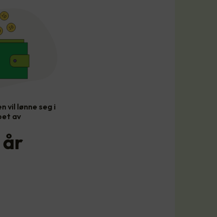
n vil lønne seg i
pet av
år